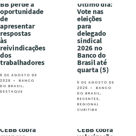
BB perde a
Último dia:
oportunidade
Vote nas
de
eleições
apresentar
para
respostas
delegado
às
sindical
reivindicações
2026 no
dos
Banco do
trabalhadores
Brasil até
quarta (5)
6 DE AGOSTO DE
2026
•
BANCO
5 DE AGOSTO DE
DO BRASIL
,
2026
•
BANCO
DESTAQUE
DO BRASIL
,
RECENTES
,
REGIONAL
CURITIBA
CEBB cobra
CEBB cobra