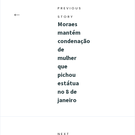
PREVIOUS
←
STORY
Moraes
mantém
condenação
de
mulher
que
pichou
estátua
no 8 de
janeiro
NEXT