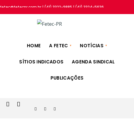
fetec@fetecpr.com.br | (41) 3322-9885 | (41) 3324-5636
HOME
A FETEC
NOTÍCIAS
SÍTIOS INDICADOS
AGENDA SINDICAL
PUBLICAÇÕES