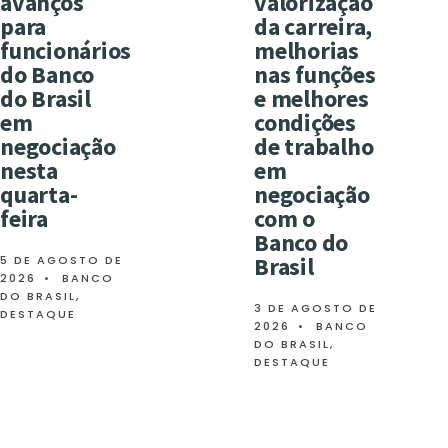
avanços
valorização
para
da carreira,
funcionários
melhorias
do Banco
nas funções
do Brasil
e melhores
em
condições
negociação
de trabalho
nesta
em
quarta-
negociação
feira
com o
Banco do
Brasil
5 DE AGOSTO DE
2026
•
BANCO
DO BRASIL
,
3 DE AGOSTO DE
DESTAQUE
2026
•
BANCO
DO BRASIL
,
DESTAQUE