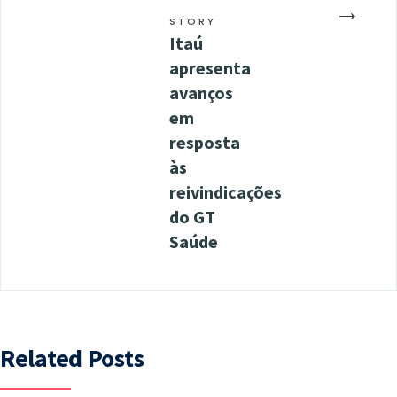
→
STORY
Itaú
apresenta
avanços
em
resposta
às
reivindicações
do GT
Saúde
Related Posts