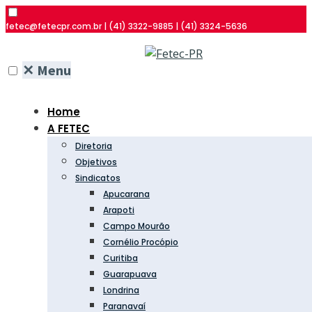
fetec@fetecpr.com.br | (41) 3322-9885 | (41) 3324-5636
✕
Menu
Home
A FETEC
Diretoria
Objetivos
Sindicatos
Apucarana
Arapoti
Campo Mourão
Cornélio Procópio
Curitiba
Guarapuava
Londrina
Paranavaí