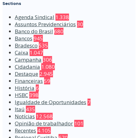
Sections
Agenda Sindical
1.338
Assuntos Previdenciários
30
Banco do Brasil
680
Bancos
945
Bradesco
535
Caixa
1.047
Campanha
306
Cidadania
1.080
Destaque
2.945
Financeiras
59
História
6
HSBC
398
Igualdade de Oportunidades
7
Itaú
435
Notícias
12.568
Opinião de trabalhador
101
Recentes
4.105
Regional Curitiba
670