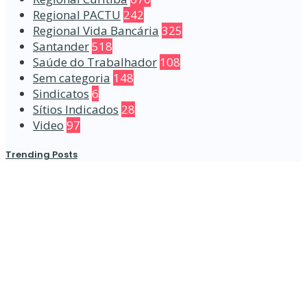
Regional PACTU
242
Regional Vida Bancária
325
Santander
518
Saúde do Trabalhador
108
Sem categoria
148
Sindicatos
6
Sítios Indicados
28
Video
97
Trending Posts