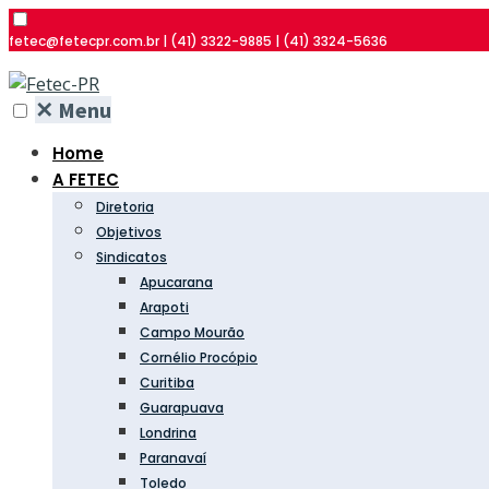
fetec@fetecpr.com.br | (41) 3322-9885 | (41) 3324-5636
✕
Menu
Home
A FETEC
Diretoria
Objetivos
Sindicatos
Apucarana
Arapoti
Campo Mourão
Cornélio Procópio
Curitiba
Guarapuava
Londrina
Paranavaí
Toledo