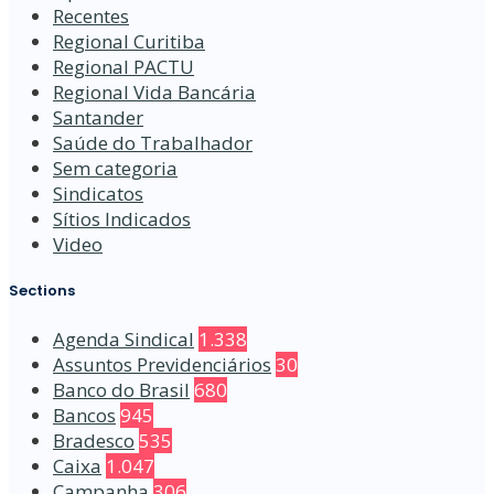
Recentes
Regional Curitiba
Regional PACTU
Regional Vida Bancária
Santander
Saúde do Trabalhador
Sem categoria
Sindicatos
Sítios Indicados
Video
Sections
Agenda Sindical
1.338
Assuntos Previdenciários
30
Banco do Brasil
680
Bancos
945
Bradesco
535
Caixa
1.047
Campanha
306