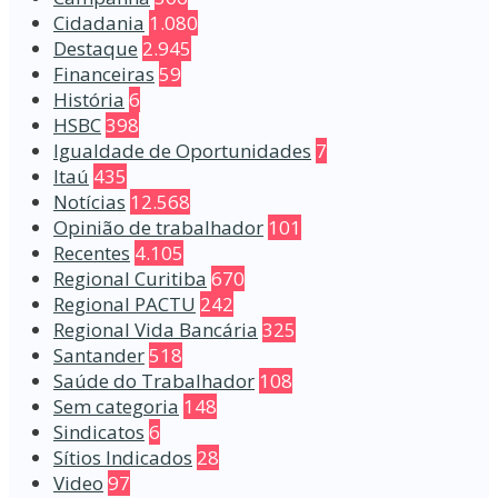
Cidadania
1.080
Destaque
2.945
Financeiras
59
História
6
HSBC
398
Igualdade de Oportunidades
7
Itaú
435
Notícias
12.568
Opinião de trabalhador
101
Recentes
4.105
Regional Curitiba
670
Regional PACTU
242
Regional Vida Bancária
325
Santander
518
Saúde do Trabalhador
108
Sem categoria
148
Sindicatos
6
Sítios Indicados
28
Video
97