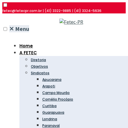
fetec@fetecpr.com.br | (41) 3322-9885 | (41) 3324-5636
✕
Menu
Home
A FETEC
Diretoria
Objetivos
Sindicatos
Apucarana
Arapoti
Campo Mourão
Cornélio Procópio
Curitiba
Guarapuava
Londrina
Paranavaí