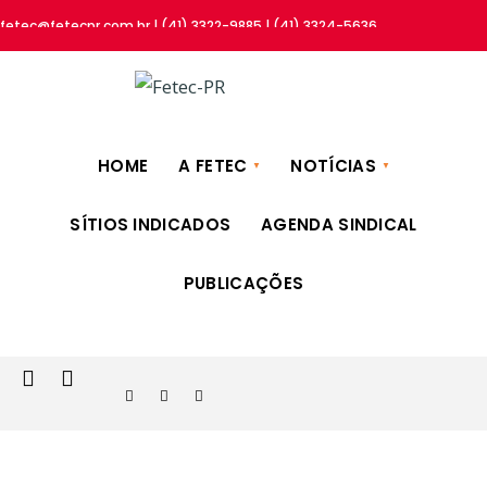
fetec@fetecpr.com.br | (41) 3322-9885 | (41) 3324-5636
HOME
A FETEC
NOTÍCIAS
SÍTIOS INDICADOS
AGENDA SINDICAL
PUBLICAÇÕES