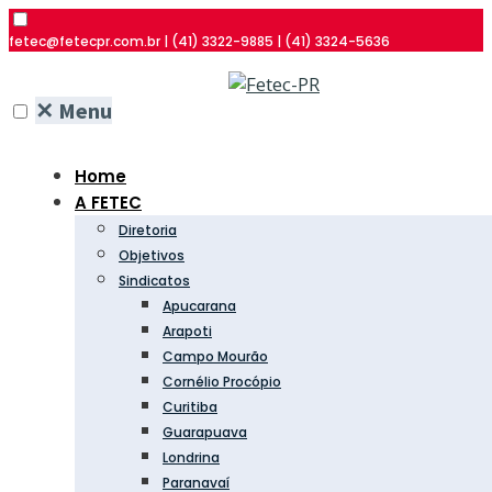
fetec@fetecpr.com.br | (41) 3322-9885 | (41) 3324-5636
✕
Menu
Home
A FETEC
Diretoria
Objetivos
Sindicatos
Apucarana
Arapoti
Campo Mourão
Cornélio Procópio
Curitiba
Guarapuava
Londrina
Paranavaí