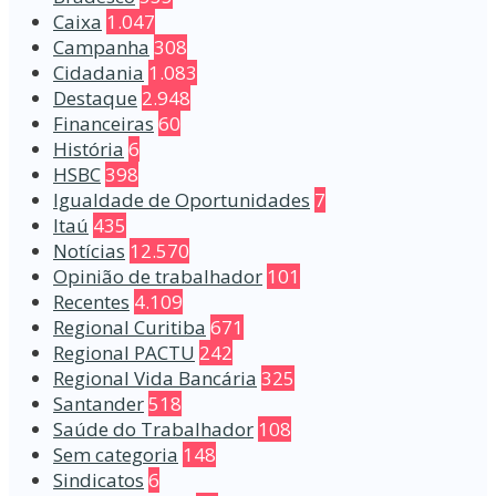
Caixa
1.047
Campanha
308
Cidadania
1.083
Destaque
2.948
Financeiras
60
História
6
HSBC
398
Igualdade de Oportunidades
7
Itaú
435
Notícias
12.570
Opinião de trabalhador
101
Recentes
4.109
Regional Curitiba
671
Regional PACTU
242
Regional Vida Bancária
325
Santander
518
Saúde do Trabalhador
108
Sem categoria
148
Sindicatos
6