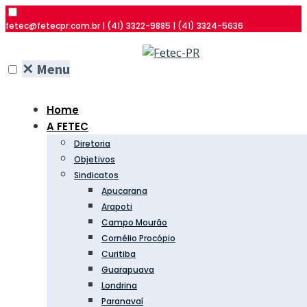
fetec@fetecpr.com.br | (41) 3322-9885 | (41) 3324-5636
✕
Menu
Home
A FETEC
Diretoria
Objetivos
Sindicatos
Apucarana
Arapoti
Campo Mourão
Cornélio Procópio
Curitiba
Guarapuava
Londrina
Paranavaí