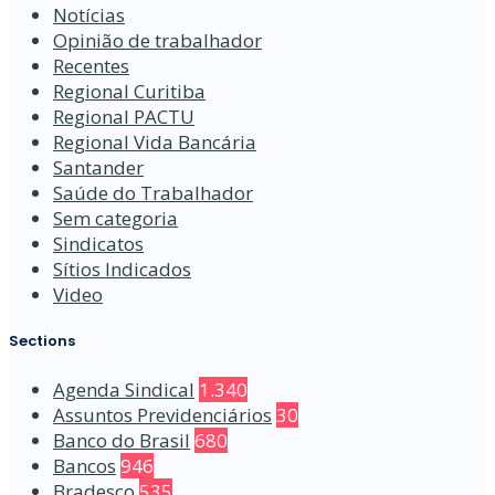
Notícias
Opinião de trabalhador
Recentes
Regional Curitiba
Regional PACTU
Regional Vida Bancária
Santander
Saúde do Trabalhador
Sem categoria
Sindicatos
Sítios Indicados
Video
Sections
Agenda Sindical
1.340
Assuntos Previdenciários
30
Banco do Brasil
680
Bancos
946
Bradesco
535