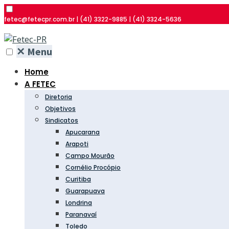
fetec@fetecpr.com.br | (41) 3322-9885 | (41) 3324-5636
✕
Menu
Home
A FETEC
Diretoria
Objetivos
Sindicatos
Apucarana
Arapoti
Campo Mourão
Cornélio Procópio
Curitiba
Guarapuava
Londrina
Paranavaí
Toledo