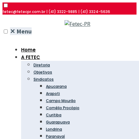
fetec@fetecpr.com.br | (41) 3322-9885 | (41) 3324-5636
✕
Menu
Home
A FETEC
Diretoria
Objetivos
Sindicatos
Apucarana
Arapoti
Campo Mourão
Cornélio Procópio
Curitiba
Guarapuava
Londrina
Paranavaí