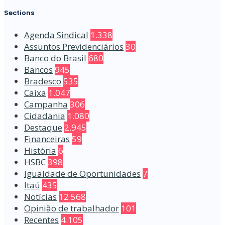
Sections
Agenda Sindical
1.338
Assuntos Previdenciários
30
Banco do Brasil
680
Bancos
945
Bradesco
535
Caixa
1.047
Campanha
306
Cidadania
1.080
Destaque
2.945
Financeiras
59
História
6
HSBC
398
Igualdade de Oportunidades
7
Itaú
435
Notícias
12.568
Opinião de trabalhador
101
Recentes
4.105