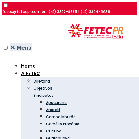
fetec@fetecpr.com.br | (41) 3322-9885 | (41) 3324-5636
✕
Menu
Home
A FETEC
Diretoria
Objetivos
Sindicatos
Apucarana
Arapoti
Campo Mourão
Cornélio Procópio
Curitiba
Guarapuava