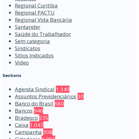
Regional Curitiba
Regional PACTU
Regional Vida Bancária
Santander
Saúde do Trabalhador
Sem categoria
Sindicatos
Sítios Indicados
Video
Sections
Agenda Sindical
1.340
Assuntos Previdenciários
30
Banco do Brasil
680
Bancos
946
Bradesco
535
Caixa
1.047
Campanha
308