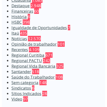
Cidadania
1.083
Destaque
2.948
Financeiras
60
História
6
HSBC
398
Igualdade de Oportunidades
7
Itaú
435
Notícias
12.570
Opinião de trabalhador
101
Recentes
4.109
Regional Curitiba
671
Regional PACTU
242
Regional Vida Bancária
325
Santander
518
Saúde do Trabalhador
108
Sem categoria
148
Sindicatos
6
Sítios Indicados
28
Video
97