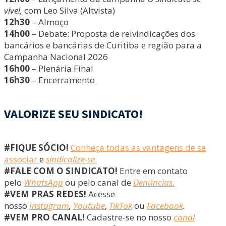
vive!,
com Leo Silva (Altvista)
12h30
– Almoço
14h00
– Debate: Proposta de reivindicações dos
bancários e bancárias de Curitiba e região para a
Campanha Nacional 2026
16h00
– Plenária Final
16h30
– Encerramento
VALORIZE SEU SINDICATO!
#FIQUE SÓCIO!
Conheça todas as vantagens de se
associar
e
sindicalize-se
.
#FALE COM O SINDICATO!
Entre em contato
pelo
WhatsApp
ou pelo canal de
Denúncias.
#VEM PRAS REDES!
Acesse
nosso
Instagram
,
Youtube
,
TikTok
ou
Facebook
.
#VEM PRO CANAL!
Cadastre-se no nosso
canal