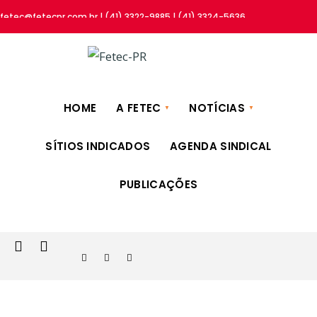
fetec@fetecpr.com.br | (41) 3322-9885 | (41) 3324-5636
HOME
A FETEC
NOTÍCIAS
SÍTIOS INDICADOS
AGENDA SINDICAL
PUBLICAÇÕES