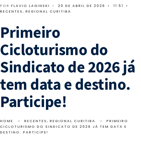
POR
FLAVIO LAGINSKI
•
20 DE ABRIL DE 2026
•
11:51
•
RECENTES
,
REGIONAL CURITIBA
Primeiro
Cicloturismo do
Sindicato de 2026 já
tem data e destino.
Participe!
HOME
RECENTES
,
REGIONAL CURITIBA
PRIMEIRO
CICLOTURISMO DO SINDICATO DE 2026 JÁ TEM DATA E
DESTINO. PARTICIPE!