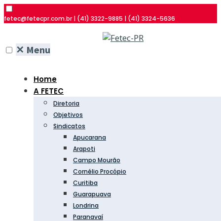
fetec@fetecpr.com.br | (41) 3322-9885 | (41) 3324-5636
✕
Menu
Home
A FETEC
Diretoria
Objetivos
Sindicatos
Apucarana
Arapoti
Campo Mourão
Cornélio Procópio
Curitiba
Guarapuava
Londrina
Paranavaí