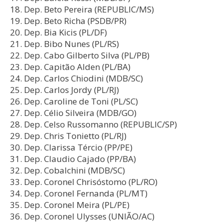
Dep. Beto Pereira (REPUBLIC/MS)
Dep. Beto Richa (PSDB/PR)
Dep. Bia Kicis (PL/DF)
Dep. Bibo Nunes (PL/RS)
Dep. Cabo Gilberto Silva (PL/PB)
Dep. Capitão Alden (PL/BA)
Dep. Carlos Chiodini (MDB/SC)
Dep. Carlos Jordy (PL/RJ)
Dep. Caroline de Toni (PL/SC)
Dep. Célio Silveira (MDB/GO)
Dep. Celso Russomanno (REPUBLIC/SP)
Dep. Chris Tonietto (PL/RJ)
Dep. Clarissa Tércio (PP/PE)
Dep. Claudio Cajado (PP/BA)
Dep. Cobalchini (MDB/SC)
Dep. Coronel Chrisóstomo (PL/RO)
Dep. Coronel Fernanda (PL/MT)
Dep. Coronel Meira (PL/PE)
Dep. Coronel Ulysses (UNIÃO/AC)