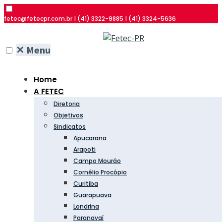
fetec@fetecpr.com.br | (41) 3322-9885 | (41) 3324-5636
✕
Menu
Home
A FETEC
Diretoria
Objetivos
Sindicatos
Apucarana
Arapoti
Campo Mourão
Cornélio Procópio
Curitiba
Guarapuava
Londrina
Paranavaí