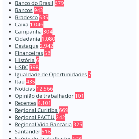
Banco do Brasil
679
Bancos
943
Bradesco
535
Caixa
1.046
Campanha
304
Cidadania
1.080
Destaque
2.942
Financeiras
58
História
6
HSBC
398
Igualdade de Oportunidades
7
Itaú
435
Notícias
12.566
Opinião de trabalhador
101
Recentes
4.101
Regional Curitiba
669
Regional PACTU
242
Regional Vida Bancária
325
Santander
518
Saúde do Trabalhador
108