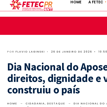
HOME
A FETEC
fetec@fetecpr.com.br | (41) 3322-9885 | (41) 3324-5636
POR
FLAVIO LAGINSKI
•
26 DE JANEIRO DE 2026
•
10:5
Dia Nacional do Apos
direitos, dignidade e
construiu o país
HOME
CIDADANIA
,
DESTAQUE
DIA NACIONAL DO 