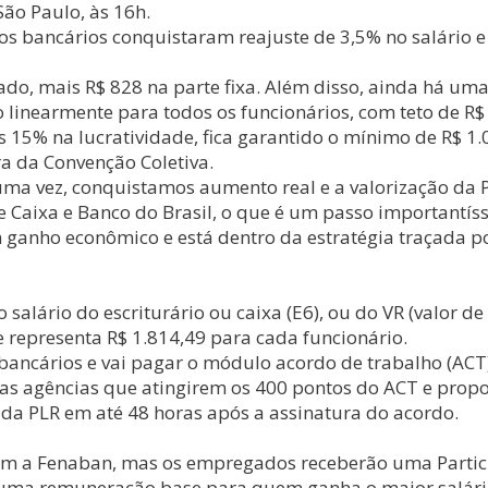
ão Paulo, às 16h.
s bancários conquistaram reajuste de 3,5% no salário e 
stado, mais R$ 828 na parte fixa. Além disso, ainda há u
o linearmente para todos os funcionários, com teto de R$
5% na lucratividade, fica garantido o mínimo de R$ 1.0
ra da Convenção Coletiva.
a vez, conquistamos aumento real e a valorização da PL
e Caixa e Banco do Brasil, o que é um passo importantí
 ganho econômico e está dentro da estratégia traçada po
 salário do escriturário ou caixa (E6), ou do VR (valor 
ue representa R$ 1.814,49 para cada funcionário.
 bancários e vai pagar o módulo acordo de trabalho (AC
 as agências que atingirem os 400 pontos do ACT e prop
da PLR em até 48 horas após a assinatura do acordo.
 a Fenaban, mas os empregados receberão uma Participa
 uma remuneração base para quem ganha o maior salári