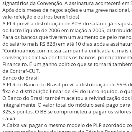
signatários da Convenção. A assinatura acontecerá em S
Após dois meses de negociações e uma greve nacional, o
vale-refeição e outros benefícios).
A PLR prevê a distribuição de 80% do salário, já reaju
do lucro líquido de 2006 em relação a 2005, distribuíd
Para os bancos que tiverem um aumento de pelo menos 1
do salário mais R$ 828) em até 10 dias após a assinatu
“Continuamos com nossa campanha unificada e, mais um
Convenção Coletiva por todos os bancos, principalment
Financeiro. É um ganho político que se tornará também
da Contraf-CUT.
Banco do Brasil
A PLR do Banco do Brasil prevê a distribuição de 95% do
fixa e a distribuição linear de 4% do lucro líquido, o q
O Banco do Brasil também aceitou a reivindicação dos
integralmente. O valor total do módulo será pago para
325,5 pontos. O BB se comprometeu a pagar os valores 
Caixa
A Caixa vai pagar o mesmo modelo de PLR acordado com
remunerações-base de ingresso do Técnico Bancário e