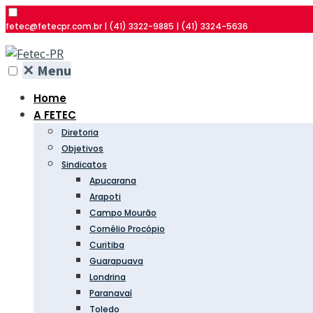
fetec@fetecpr.com.br | (41) 3322-9885 | (41) 3324-5636
✕
Menu
Home
A FETEC
Diretoria
Objetivos
Sindicatos
Apucarana
Arapoti
Campo Mourão
Cornélio Procópio
Curitiba
Guarapuava
Londrina
Paranavaí
Toledo