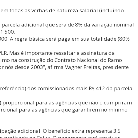
em todas as verbas de natureza salarial (incluindo
ma parcela adicional que será de 8% da variação nominal
 1.500.
00. A regra básica será paga em sua totalidade (80%
R. Mas é importante ressaltar a assinatura da
ssimo na construção do Contrato Nacional do Ramo
r nós desde 2003”, afirma Vagner Freitas, presidente
de referência) dos comissionados mais R$ 412 da parcela
T) proporcional para as agências que não o cumpriram
orcional para as agências que garantirem no mínimo
ção adicional. O benefício extra representa 3,5
o praticado na Caixa. O pagamento será em duas