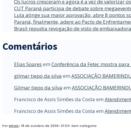
Os lucros cresceram e agora é a vez de valorizar o
CUT Paraná participa de debate sobre megaevento
Lula atinge sua maior aprovação, abre 8 pontos so
Paraná, finalmente, adere ao Pacto de Enfrentame
Brasil repudia revogação de visto de embaixador
Comentários
Elias Soares
em
Conferência da Fetec mostra para 
gilmar tiepo da silva
em
ASSOCIAÇÃO BAMERINDU
Gilmar tiepo da silva
em
ASSOCIAÇÃO BAMERINDU
Francisco de Assis Simões da Costa
em
Atendiment
Francisco de Assis Simões da Costa
em
Atendiment
Por
Mhais
•
18 de outubro de 2006
•
01:53
•
Sem categoria