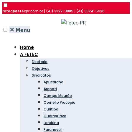
fetec@fetecpr.com.br | (41) 3322-9885 | (41) 3324-5636
✕
Menu
Home
A FETEC
Diretoria
Objetivos
Sindicatos
Apucarana
Arapoti
Campo Mourão
Cornélio Procópio
Curitiba
Guarapuava
Londrina
Paranavaí