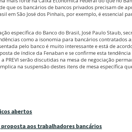
rma mais forte na Caixa Econômica Federal do que no Banco
 de que os bancários de bancos privados precisam de apoi
sil em São José dos Pinhais, por exemplo, é essencial p
o específica do Banco do Brasil, José Paulo Staub, secr
endências como a isonomia para bancários contratados ap
entada pelo banco é muito interessante e está de acordo
osta de índice da Fenaban e se confirme esta tendência 
e a PREVI serão discutidas na mesa de negociação perma
implica na suspensão destes itens de mesa específica q
icos abertos
 proposta aos trabalhadores bancários