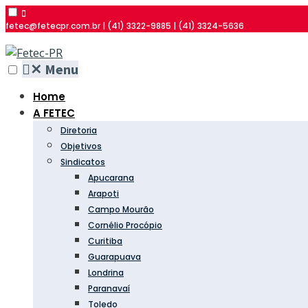
fetec@fetecpr.com.br | (41) 3322-9885 | (41) 3324-5636
✕
Menu
Home
A FETEC
Diretoria
Objetivos
Sindicatos
Apucarana
Arapoti
Campo Mourão
Cornélio Procópio
Curitiba
Guarapuava
Londrina
Paranavaí
Toledo