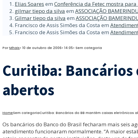
Elias Soares
em
Conferência da Fetec mostra para 
gilmar tiepo da silva
em
ASSOCIAÇÃO BAMERINDU
Gilmar tiepo da silva
em
ASSOCIAÇÃO BAMERINDU
Francisco de Assis Simões da Costa
em
Atendiment
Francisco de Assis Simões da Costa
em
Atendiment
Por
Mhais
•
10 de outubro de 2006
•
14:05
•
Sem categoria
Curitiba: Bancários
abertos
Home
Sem categoria
Curitiba: Bancários do BB mantém caixas eletrônicos a
Os bancários do Banco do Brasil fecharam mais seis ag
atendimento funcionaram normalmente. “A maior estab