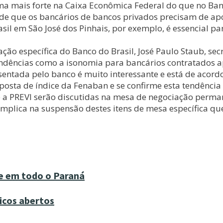
rma mais forte na Caixa Econômica Federal do que no Banco
 de que os bancários de bancos privados precisam de apoi
sil em São José dos Pinhais, por exemplo, é essencial p
o específica do Banco do Brasil, José Paulo Staub, secr
endências como a isonomia para bancários contratados ap
entada pelo banco é muito interessante e está de acordo
osta de índice da Fenaban e se confirme esta tendência 
e a PREVI serão discutidas na mesa de negociação perma
implica na suspensão destes itens de mesa específica q
ve em todo o Paraná
icos abertos