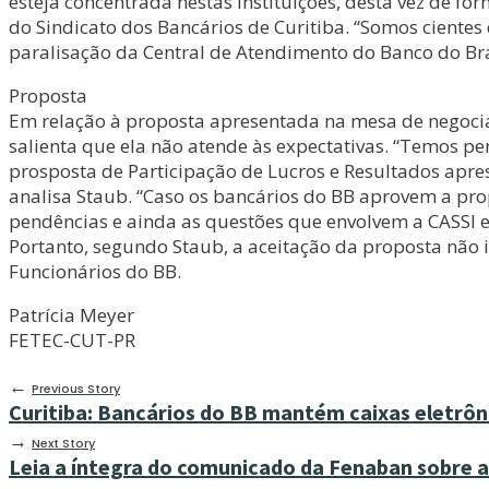
esteja concentrada nestas instituições, desta vez de fo
do Sindicato dos Bancários de Curitiba. “Somos cientes
paralisação da Central de Atendimento do Banco do Bra
Proposta
Em relação à proposta apresentada na mesa de negociaçã
salienta que ela não atende às expectativas. “Temos p
prosposta de Participação de Lucros e Resultados apres
analisa Staub. “Caso os bancários do BB aprovem a prop
pendências e ainda as questões que envolvem a CASSI 
Portanto, segundo Staub, a aceitação da proposta não 
Funcionários do BB.
Patrícia Meyer
FETEC-CUT-PR
←
Previous Story
Curitiba: Bancários do BB mantém caixas eletrôn
→
Next Story
Leia a íntegra do comunicado da Fenaban sobre a