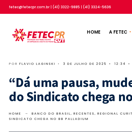
fetec@fetecpr.com.br | (41) 3322-9885 | (41) 3324-5636
HOME
A FETEC
POR
FLAVIO LAGINSKI
•
3 DE JULHO DE 2025
•
12:34
•
“Dá uma pausa, mude
do Sindicato chega n
HOME
BANCO DO BRASIL
,
RECENTES
,
REGIONAL CURI
SINDICATO CHEGA NO BB PALLADIUM