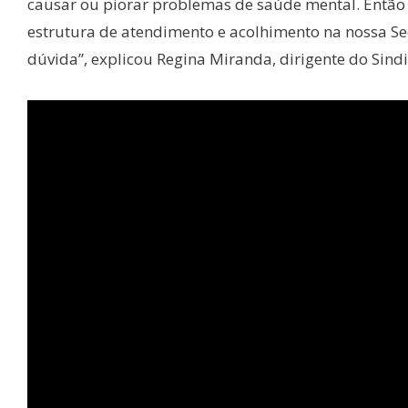
causar ou piorar problemas de saúde mental. Então a
estrutura de atendimento e acolhimento na nossa Se
dúvida”, explicou Regina Miranda, dirigente do Sindi