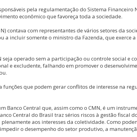
esponsáveis pela regulamentação do Sistema Financeiro N
vimento econômico que favoreça toda a sociedade.
 contava com representantes de vários setores da socieda
u a incluir somente o ministro da Fazenda, que exerce a
 seja operado sem a participação ou controle social e co
onal e excludente, falhando em promover o desenvolvimen
ou.
unções que podem gerar conflitos de interesse na regul
ir um Banco Central que, assim como o CMN, é um instru
nco Central do Brasil traz sérios riscos à gestão fiscal
e plenamente aos interesses da coletividade. Como podem
impedir o desempenho do setor produtivo, a manutenção 