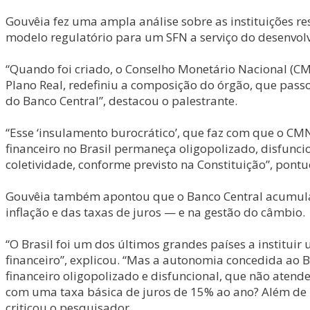
Gouvêia fez uma ampla análise sobre as instituições r
modelo regulatório para um SFN a serviço do desenvol
“Quando foi criado, o Conselho Monetário Nacional (CMN)
Plano Real, redefiniu a composição do órgão, que passo
do Banco Central”, destacou o palestrante.
“Esse ‘insulamento burocrático’, que faz com que o CMN
financeiro no Brasil permaneça oligopolizado, disfunci
coletividade, conforme previsto na Constituição”, pontu
Gouvêia também apontou que o Banco Central acumula f
inflação e das taxas de juros — e na gestão do câmbio.
“O Brasil foi um dos últimos grandes países a institu
financeiro”, explicou. “Mas a autonomia concedida ao Ba
financeiro oligopolizado e disfuncional, que não atend
com uma taxa básica de juros de 15% ao ano? Além de 
criticou o pesquisador.