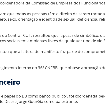
la coordenadora da Comissão de Empresa dos Funcionário
mam que todas as pessoas têm o direito de serem tratadas
nero, sexo, orientação e identidade sexual, deficiência, r
 do Contraf-CUT, ressaltou que, apesar de simbólico, o a
os sociais em ambientes livres de qualquer tipo de violê
entou que a leitura do manifesto faz parte do comprome
regimento interno do 36º CNFBB, que obteve aprovação d
nceiro
e papel do BB como banco público”, foi coordenada pelo 
do Dieese Jorge Gouvêia como palestrante.