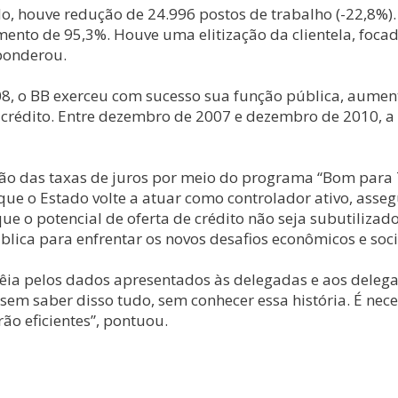
houve redução de 24.996 postos de trabalho (-22,8%). “
nto de 95,3%. Houve uma elitização da clientela, focada
 ponderou.
2008, o BB exerceu com sucesso sua função pública, aum
e crédito. Entre dezembro de 2007 e dezembro de 2010, a 
o das taxas de juros por meio do programa “Bom para Tod
io que o Estado volte a atuar como controlador ativo, as
ue o potencial de oferta de crédito não seja subutilizado
blica para enfrentar os novos desafios econômicos e soci
vêia pelos dados apresentados às delegadas e aos deleg
em saber disso tudo, sem conhecer essa história. É nece
ão eficientes”, pontuou.