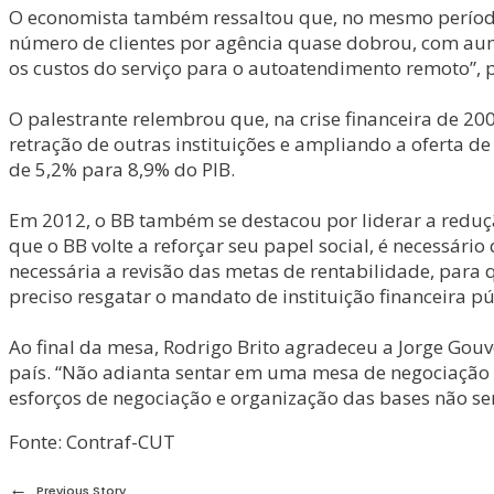
O economista também ressaltou que, no mesmo período, 
número de clientes por agência quase dobrou, com aume
os custos do serviço para o autoatendimento remoto”,
O palestrante relembrou que, na crise financeira de 
retração de outras instituições e ampliando a oferta d
de 5,2% para 8,9% do PIB.
Em 2012, o BB também se destacou por liderar a reduçã
que o BB volte a reforçar seu papel social, é necessár
necessária a revisão das metas de rentabilidade, para q
preciso resgatar o mandato de instituição financeira pú
Ao final da mesa, Rodrigo Brito agradeceu a Jorge Gou
país. “Não adianta sentar em uma mesa de negociação s
esforços de negociação e organização das bases não ser
Fonte: Contraf-CUT
←
Previous Story