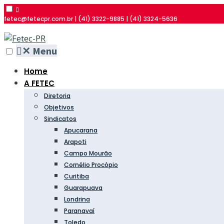
fetec@fetecpr.com.br | (41) 3322-9885 | (41) 3324-5636
✕
Menu
Home
A FETEC
Diretoria
Objetivos
Sindicatos
Apucarana
Arapoti
Campo Mourão
Cornélio Procópio
Curitiba
Guarapuava
Londrina
Paranavaí
Toledo