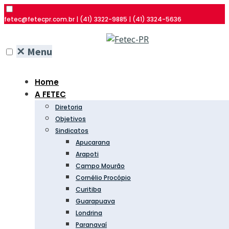
fetec@fetecpr.com.br | (41) 3322-9885 | (41) 3324-5636
✕
Menu
Home
A FETEC
Diretoria
Objetivos
Sindicatos
Apucarana
Arapoti
Campo Mourão
Cornélio Procópio
Curitiba
Guarapuava
Londrina
Paranavaí