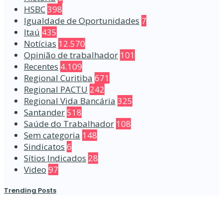
HSBC
398
Igualdade de Oportunidades
7
Itaú
435
Notícias
12.570
Opinião de trabalhador
101
Recentes
4.109
Regional Curitiba
671
Regional PACTU
242
Regional Vida Bancária
325
Santander
518
Saúde do Trabalhador
108
Sem categoria
148
Sindicatos
6
Sítios Indicados
28
Video
97
Trending Posts