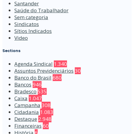
Santander
Saúde do Trabalhador
Sem categoria
Sindicatos
Sítios Indicados
Video
Sections
Agenda Sindical
1.340
Assuntos Previdenciários
30
Banco do Brasil
680
Bancos
946
Bradesco
535
Caixa
1.047
Campanha
308
Cidadania
1.083
Destaque
2.948
Financeiras
60
História
6