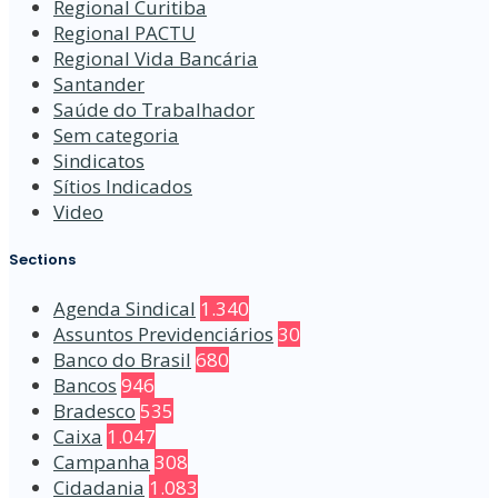
Regional Curitiba
Regional PACTU
Regional Vida Bancária
Santander
Saúde do Trabalhador
Sem categoria
Sindicatos
Sítios Indicados
Video
Sections
Agenda Sindical
1.340
Assuntos Previdenciários
30
Banco do Brasil
680
Bancos
946
Bradesco
535
Caixa
1.047
Campanha
308
Cidadania
1.083