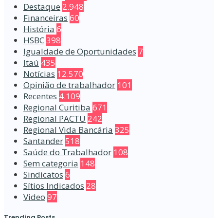
Destaque
2.948
Financeiras
60
História
6
HSBC
398
Igualdade de Oportunidades
7
Itaú
435
Notícias
12.570
Opinião de trabalhador
101
Recentes
4.109
Regional Curitiba
671
Regional PACTU
242
Regional Vida Bancária
325
Santander
518
Saúde do Trabalhador
108
Sem categoria
148
Sindicatos
6
Sítios Indicados
28
Video
97
Trending Posts