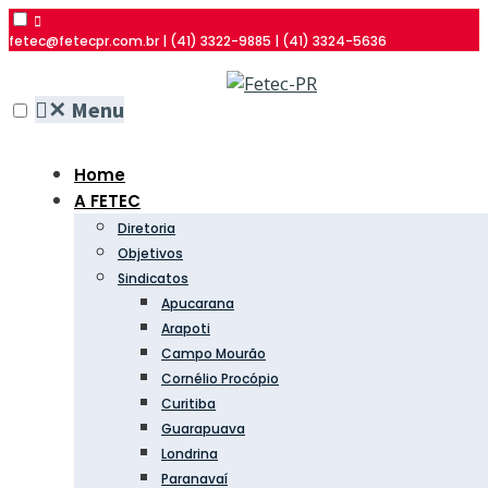
fetec@fetecpr.com.br | (41) 3322-9885 | (41) 3324-5636
✕
Menu
Home
A FETEC
Diretoria
Objetivos
Sindicatos
Apucarana
Arapoti
Campo Mourão
Cornélio Procópio
Curitiba
Guarapuava
Londrina
Paranavaí