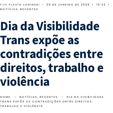
POR
FLAVIO LAGINSKI
•
29 DE JANEIRO DE 2026
•
10:22
•
NOTÍCIAS
,
RECENTES
Dia da Visibilidade
Trans expõe as
contradições entre
direitos, trabalho e
violência
HOME
NOTÍCIAS
,
RECENTES
DIA DA VISIBILIDADE
TRANS EXPÕE AS CONTRADIÇÕES ENTRE DIREITOS,
TRABALHO E VIOLÊNCIA