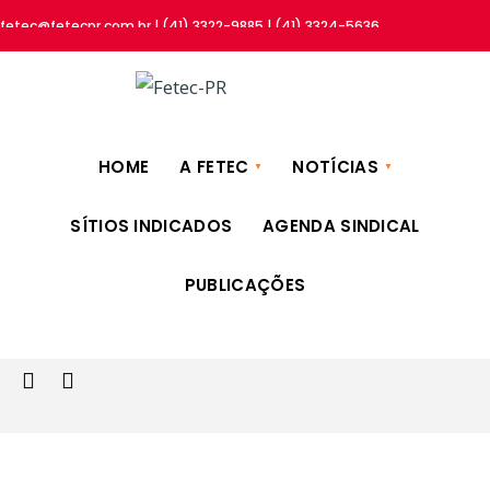
fetec@fetecpr.com.br | (41) 3322-9885 | (41) 3324-5636
HOME
A FETEC
NOTÍCIAS
SÍTIOS INDICADOS
AGENDA SINDICAL
PUBLICAÇÕES