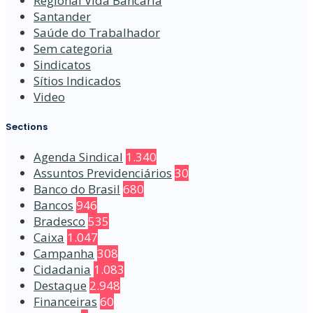
Regional Vida Bancária
Santander
Saúde do Trabalhador
Sem categoria
Sindicatos
Sítios Indicados
Video
Sections
Agenda Sindical
1.340
Assuntos Previdenciários
30
Banco do Brasil
680
Bancos
946
Bradesco
535
Caixa
1.047
Campanha
308
Cidadania
1.083
Destaque
2.948
Financeiras
60