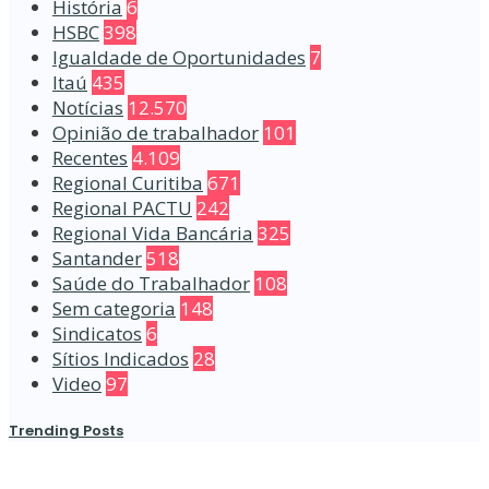
História
6
HSBC
398
Igualdade de Oportunidades
7
Itaú
435
Notícias
12.570
Opinião de trabalhador
101
Recentes
4.109
Regional Curitiba
671
Regional PACTU
242
Regional Vida Bancária
325
Santander
518
Saúde do Trabalhador
108
Sem categoria
148
Sindicatos
6
Sítios Indicados
28
Video
97
Trending Posts