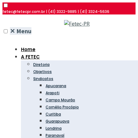
fetec@fetecpr.com.br | (41) 3322-9885 | (41) 3324-5636
✕
Menu
Home
A FETEC
Diretoria
Objetivos
Sindicatos
Apucarana
Arapoti
Campo Mourão
Cornélio Procópio
Curitiba
Guarapuava
Londrina
Paranavaí