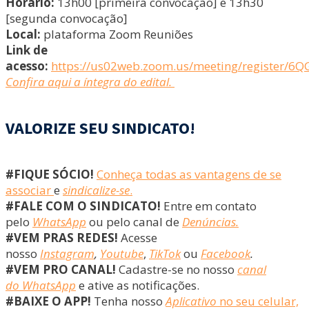
Horário:
13h00 [primeira convocação] e 13h30
[segunda convocação]
Local:
plataforma Zoom Reuniões
Link de
acesso:
https://us02web.zoom.us/meeting/register/
Confira aqui a íntegra do edital.
VALORIZE SEU SINDICATO!
#FIQUE SÓCIO!
Conheça todas as vantagens de se
associar
e
sindicalize-se
.
#FALE COM O SINDICATO!
Entre em contato
pelo
WhatsApp
ou pelo canal de
Denúncias.
#VEM PRAS REDES!
Acesse
nosso
Instagram
,
Youtube
,
TikTok
ou
Facebook
.
#VEM PRO CANAL!
Cadastre-se no nosso
canal
do WhatsApp
e ative as notificações.
#BAIXE O APP!
Tenha nosso
Aplicativo
no seu celular,