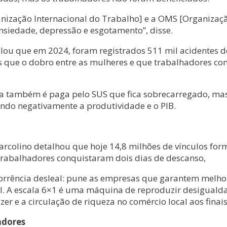
rganização Internacional do Trabalho] e a OMS [Organi
nsiedade, depressão e esgotamento”, disse.
elou que em 2024, foram registrados 511 mil acidentes d
s que o dobro entre as mulheres e que trabalhadores co
onta também é paga pelo SUS que fica sobrecarregado, 
ndo negativamente a produtividade e o PIB.
rcolino detalhou que hoje 14,8 milhões de vínculos forma
rabalhadores conquistaram dois dias de descanso,
corrência desleal: pune as empresas que garantem melho
cil. A escala 6×1 é uma máquina de reproduzir desigual
er e a circulação de riqueza no comércio local aos finai
adores