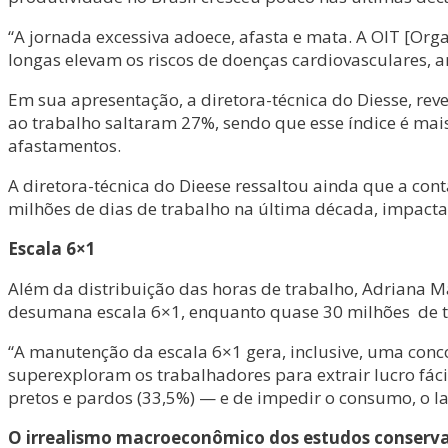
“A jornada excessiva adoece, afasta e mata. A OIT [O
longas elevam os riscos de doenças cardiovasculares, a
Em sua apresentação, a diretora-técnica do Diesse, rev
ao trabalho saltaram 27%, sendo que esse índice é mai
afastamentos.
A diretora-técnica do Dieese ressaltou ainda que a c
milhões de dias de trabalho na última década, impacta
Escala 6×1
Além da distribuição das horas de trabalho, Adriana Ma
desumana escala 6×1, enquanto quase 30 milhões de t
“A manutenção da escala 6×1 gera, inclusive, uma con
superexploram os trabalhadores para extrair lucro fá
pretos e pardos (33,5%) — e de impedir o consumo, o laz
O irrealismo macroeconômico dos estudos conserv