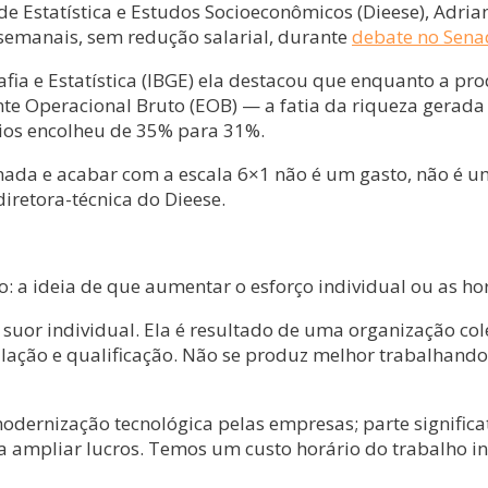
de Estatística e Estudos Socioeconômicos (Dieese), Adrian
semanais, sem redução salarial, durante
debate no Sena
afia e Estatística (IBGE) ela destacou que enquanto a pr
te Operacional Bruto (EOB) — a fatia da riqueza gerada
rios encolheu de 35% para 31%.
nada e acabar com a escala 6×1 não é um gasto, não é um
diretora-técnica do Dieese.
o: a ideia de que aumentar o esforço individual ou as 
e suor individual. Ela é resultado de uma organização co
gulação e qualificação. Não se produz melhor trabalhan
odernização tecnológica pelas empresas; parte significat
para ampliar lucros. Temos um custo horário do trabalho 