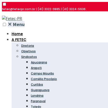
fetec@fetecpr.com.br | (41) 3322-9885 | (41) 3324-5636
✕
Menu
Home
A FETEC
Diretoria
Objetivos
Sindicatos
Apucarana
Arapoti
Campo Mourão
Cornélio Procópio
Curitiba
Guarapuava
Londrina
Paranavaí
Toledo