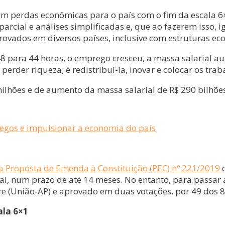
m perdas econômicas para o país com o fim da escala 6×
rcial e análises simplificadas e, que ao fazerem isso, i
vados em diversos países, inclusive com estruturas eco
48 para 44 horas, o emprego cresceu, a massa salarial 
erder riqueza; é redistribuí-la, inovar e colocar os tra
ilhões e de aumento da massa salarial de R$ 290 bilhõe
regos e impulsionar a economia do país
a Proposta de Emenda à Constituição (PEC) nº 221/2019
l, num prazo de até 14 meses. No entanto, para passar a
re (União-AP) e aprovado em duas votações, por 49 dos
ala 6×1