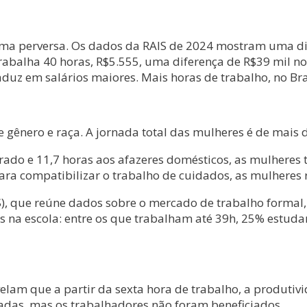
ma perversa. Os dados da RAIS de 2024 mostram uma dis
balha 40 horas, R$5.555, uma diferença de R$39 mil no 
aduz em salários maiores. Mais horas de trabalho, no Bra
e gênero e raça. A jornada total das mulheres é de mai
o e 11,7 horas aos afazeres domésticos, as mulheres t
ara compatibilizar o trabalho de cuidados, as mulhere
S), que reúne dados sobre o mercado de trabalho formal,
s na escola: entre os que trabalham até 39h, 25% estuda
elam que a partir da sexta hora de trabalho, a produtiv
adas, mas os trabalhadores não foram beneficiados.