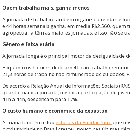
Quem trabalha mais, ganha menos
A jornada de trabalho também organiza a renda de for
e 44 horas semanais ganha, em media R$2.560, quem tra
agropecuária têm as maiores jornadas, e isso não se tr
Gênero e faixa etária
A jornada longa é o principal motor da desigualdade d
Enquanto os homens dedicam 41h ao trabalho remunerad
21,3 horas de trabalho não remunerado de cuidados. P
De acordo a Relação Anual de Informações Sociais (RAI
quanto maior a jornada, menor a participação de joven
41h a 44h, despencam para 17%.
O custo humano e econômico da exaustão
Adriana também citou
estudos da Fundacentro
que rev
produtividade no Brasil cresceu pouco nas últimas déc