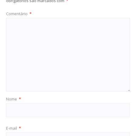
obrigatórios são marcados com
*
Comentário
*
Nome
*
E-mail
*