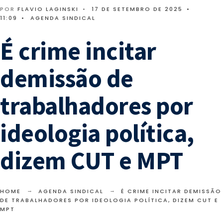
POR
FLAVIO LAGINSKI
•
17 DE SETEMBRO DE 2025
•
11:09
•
AGENDA SINDICAL
É crime incitar
demissão de
trabalhadores por
ideologia política,
dizem CUT e MPT
HOME
AGENDA SINDICAL
É CRIME INCITAR DEMISSÃO
DE TRABALHADORES POR IDEOLOGIA POLÍTICA, DIZEM CUT E
MPT