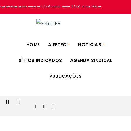
fetec@fetecpr.com.br | (41) 3322-9885 | (41) 3324-5636
HOME
A FETEC
NOTÍCIAS
SÍTIOS INDICADOS
AGENDA SINDICAL
PUBLICAÇÕES