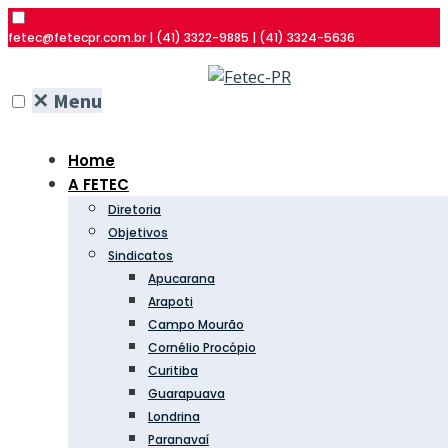
fetec@fetecpr.com.br | (41) 3322-9885 | (41) 3324-5636
✕
Menu
Home
A FETEC
Diretoria
Objetivos
Sindicatos
Apucarana
Arapoti
Campo Mourão
Cornélio Procópio
Curitiba
Guarapuava
Londrina
Paranavaí