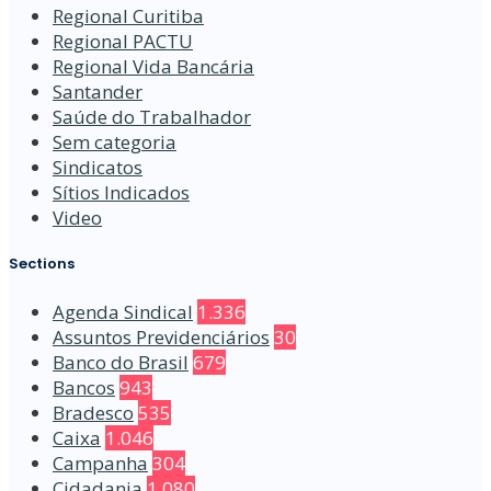
Regional Curitiba
Regional PACTU
Regional Vida Bancária
Santander
Saúde do Trabalhador
Sem categoria
Sindicatos
Sítios Indicados
Video
Sections
Agenda Sindical
1.336
Assuntos Previdenciários
30
Banco do Brasil
679
Bancos
943
Bradesco
535
Caixa
1.046
Campanha
304
Cidadania
1.080