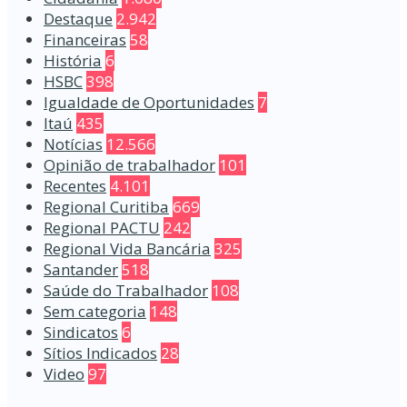
Destaque
2.942
Financeiras
58
História
6
HSBC
398
Igualdade de Oportunidades
7
Itaú
435
Notícias
12.566
Opinião de trabalhador
101
Recentes
4.101
Regional Curitiba
669
Regional PACTU
242
Regional Vida Bancária
325
Santander
518
Saúde do Trabalhador
108
Sem categoria
148
Sindicatos
6
Sítios Indicados
28
Video
97