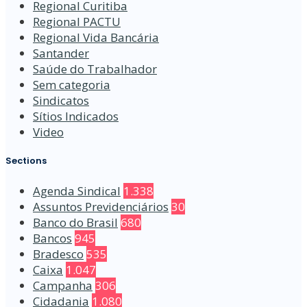
Regional Curitiba
Regional PACTU
Regional Vida Bancária
Santander
Saúde do Trabalhador
Sem categoria
Sindicatos
Sítios Indicados
Video
Sections
Agenda Sindical
1.338
Assuntos Previdenciários
30
Banco do Brasil
680
Bancos
945
Bradesco
535
Caixa
1.047
Campanha
306
Cidadania
1.080