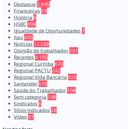
Destaque
2.945
Financeiras
59
História
6
HSBC
398
Igualdade de Oportunidades
7
Itaú
435
Notícias
12.568
Opinião de trabalhador
101
Recentes
4.105
Regional Curitiba
670
Regional PACTU
242
Regional Vida Bancária
325
Santander
518
Saúde do Trabalhador
108
Sem categoria
148
Sindicatos
6
Sítios Indicados
28
Video
97