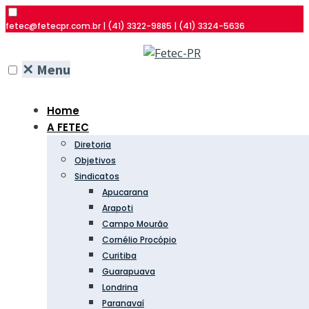
fetec@fetecpr.com.br | (41) 3322-9885 | (41) 3324-5636
✕
Menu
Home
A FETEC
Diretoria
Objetivos
Sindicatos
Apucarana
Arapoti
Campo Mourão
Cornélio Procópio
Curitiba
Guarapuava
Londrina
Paranavaí