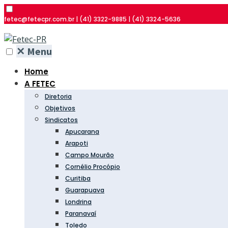
fetec@fetecpr.com.br | (41) 3322-9885 | (41) 3324-5636
✕
Menu
Home
A FETEC
Diretoria
Objetivos
Sindicatos
Apucarana
Arapoti
Campo Mourão
Cornélio Procópio
Curitiba
Guarapuava
Londrina
Paranavaí
Toledo