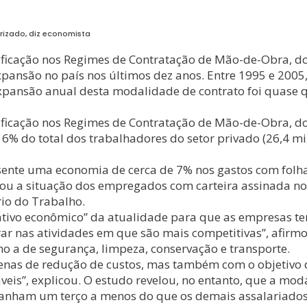
irizado, diz economista
rsificação nos Regimes de Contratação de Mão-de-Obra,
pansão no país nos últimos dez anos. Entre 1995 e 2005,
expansão anual desta modalidade de contrato foi quase 
sificação nos Regimes de Contratação de Mão-de-Obra, 
6% do total dos trabalhadores do setor privado (26,4 mi
esente uma economia de cerca de 7% nos gastos com folh
isou a situação dos empregados com carteira assinada no
ério do Trabalho.
tivo econômico” da atualidade para que as empresas te
rar nas atividades em que são mais competitivas”, afirm
 a de segurança, limpeza, conservação e transporte.
penas de redução de custos, mas também com o objetivo
áveis”, explicou. O estudo revelou, no entanto, que a m
 ganham um terço a menos do que os demais assalariados