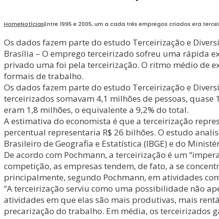
Home
Notícias
Entre 1995 e 2005, um a cada três empregos criados era terce
Os dados fazem parte do estudo Terceirização e Dive
Brasília – O emprego terceirizado sofreu uma rápida ex
privado uma foi pela terceirização. O ritmo médio de 
formais de trabalho.
Os dados fazem parte do estudo Terceirização e Diver
terceirizados somavam 4,1 milhões de pessoas, quase 1
eram 1,8 milhões, o equivalente a 9,2% do total.
A estimativa do economista é que a terceirização repr
percentual representaria R$ 26 bilhões. O estudo anal
Brasileiro de Geografia e Estatística (IBGE) e do Minist
De acordo com Pochmann, a terceirização é um “impera
competição, as empresas tendem, de fato, a se concent
principalmente, segundo Pochmann, em atividades como
“A terceirização serviu como uma possibilidade não a
atividades em que elas são mais produtivas, mais rent
precarização do trabalho. Em média, os terceirizados