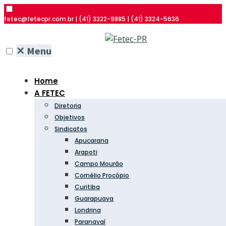
fetec@fetecpr.com.br | (41) 3322-9885 | (41) 3324-5636
✕
Menu
Home
A FETEC
Diretoria
Objetivos
Sindicatos
Apucarana
Arapoti
Campo Mourão
Cornélio Procópio
Curitiba
Guarapuava
Londrina
Paranavaí