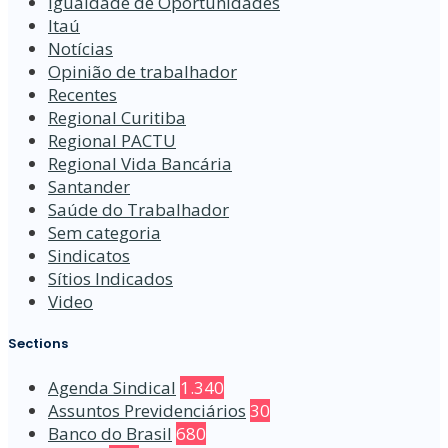
Igualdade de Oportunidades
Itaú
Notícias
Opinião de trabalhador
Recentes
Regional Curitiba
Regional PACTU
Regional Vida Bancária
Santander
Saúde do Trabalhador
Sem categoria
Sindicatos
Sítios Indicados
Video
Sections
Agenda Sindical
1.340
Assuntos Previdenciários
30
Banco do Brasil
680