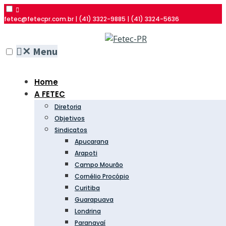
fetec@fetecpr.com.br | (41) 3322-9885 | (41) 3324-5636
✕
Menu
Home
A FETEC
Diretoria
Objetivos
Sindicatos
Apucarana
Arapoti
Campo Mourão
Cornélio Procópio
Curitiba
Guarapuava
Londrina
Paranavaí