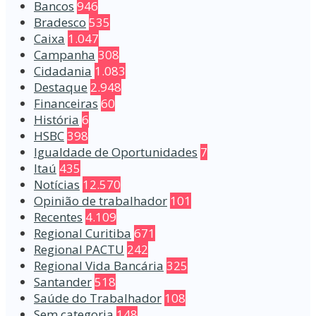
Bancos
946
Bradesco
535
Caixa
1.047
Campanha
308
Cidadania
1.083
Destaque
2.948
Financeiras
60
História
6
HSBC
398
Igualdade de Oportunidades
7
Itaú
435
Notícias
12.570
Opinião de trabalhador
101
Recentes
4.109
Regional Curitiba
671
Regional PACTU
242
Regional Vida Bancária
325
Santander
518
Saúde do Trabalhador
108
Sem categoria
148