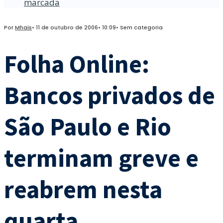
marcada
Por
Mhais
•
11 de outubro de 2006
•
10:09
•
Sem categoria
Folha Online:
Bancos privados de
São Paulo e Rio
terminam greve e
reabrem nesta
quarta