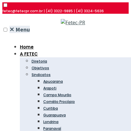
fetec@fetecpr.com.br | (41) 3322-9885 | (41) 3324-5636
✕
Menu
Home
A FETEC
Diretoria
Objetivos
Sindicatos
Apucarana
Arapoti
Campo Mourão
Cornélio Procópio
Curitiba
Guarapuava
Londrina
Paranavaí