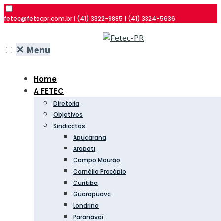
fetec@fetecpr.com.br | (41) 3322-9885 | (41) 3324-5636
✕
Menu
Home
A FETEC
Diretoria
Objetivos
Sindicatos
Apucarana
Arapoti
Campo Mourão
Cornélio Procópio
Curitiba
Guarapuava
Londrina
Paranavaí