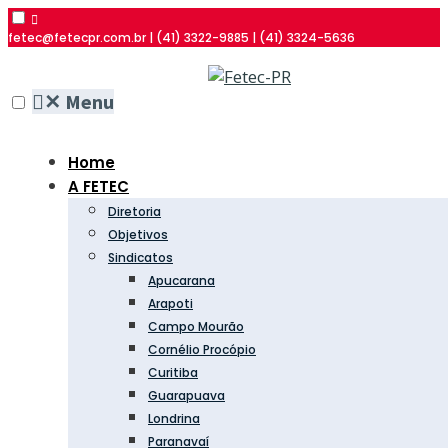
fetec@fetecpr.com.br | (41) 3322-9885 | (41) 3324-5636
✕
Menu
Home
A FETEC
Diretoria
Objetivos
Sindicatos
Apucarana
Arapoti
Campo Mourão
Cornélio Procópio
Curitiba
Guarapuava
Londrina
Paranavaí