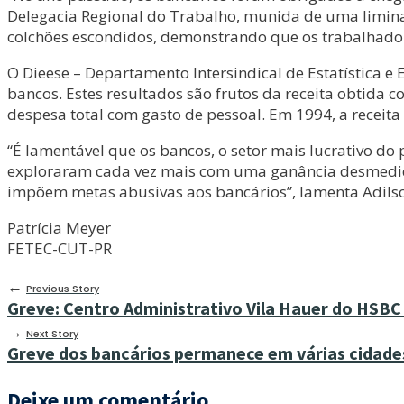
Delegacia Regional do Trabalho, munida de uma liminar,
colchões escondidos, demonstrando que os trabalhador
O Dieese – Departamento Intersindical de Estatística 
bancos. Estes resultados são frutos da receita obtida co
despesa total com gasto de pessoal. Em 1994, a receit
“É lamentável que os bancos, o setor mais lucrativo do 
exploraram cada vez mais com uma ganância desmedida.
impõem metas abusivas aos bancários”, lamenta Adilso
Patrícia Meyer
FETEC-CUT-PR
←
Previous Story
Greve: Centro Administrativo Vila Hauer do HSBC
→
Next Story
Greve dos bancários permanece em várias cidade
Deixe um comentário