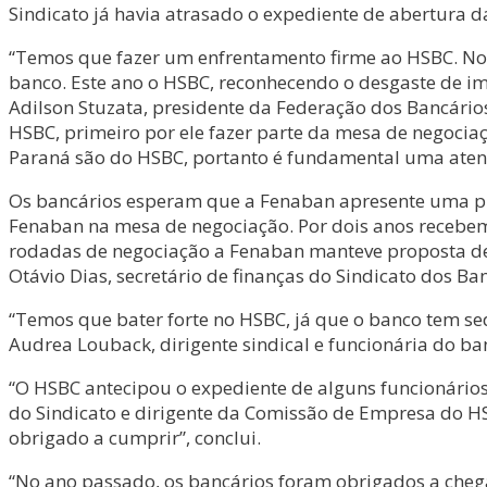
Sindicato já havia atrasado o expediente de abertura 
“Temos que fazer um enfrentamento firme ao HSBC. No
banco. Este ano o HSBC, reconhecendo o desgaste de i
Adilson Stuzata, presidente da Federação dos Bancário
HSBC, primeiro por ele fazer parte da mesa de negocia
Paraná são do HSBC, portanto é fundamental uma atenç
Os bancários esperam que a Fenaban apresente uma prop
Fenaban na mesa de negociação. Por dois anos recebem
rodadas de negociação a Fenaban manteve proposta de í
Otávio Dias, secretário de finanças do Sindicato dos B
“Temos que bater forte no HSBC, já que o banco tem s
Audrea Louback, dirigente sindical e funcionária do ba
“O HSBC antecipou o expediente de alguns funcionários 
do Sindicato e dirigente da Comissão de Empresa do HS
obrigado a cumprir”, conclui.
“No ano passado, os bancários foram obrigados a cheg