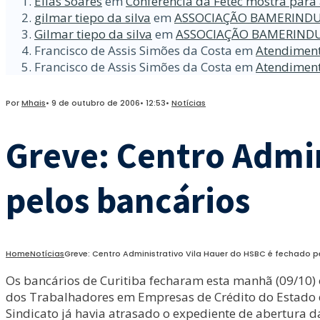
Elias Soares
em
Conferência da Fetec mostra para 
gilmar tiepo da silva
em
ASSOCIAÇÃO BAMERINDU
Gilmar tiepo da silva
em
ASSOCIAÇÃO BAMERINDU
Francisco de Assis Simões da Costa
em
Atendiment
Francisco de Assis Simões da Costa
em
Atendiment
Por
Mhais
•
9 de outubro de 2006
•
12:53
•
Notícias
Greve: Centro Admin
pelos bancários
Home
Notícias
Greve: Centro Administrativo Vila Hauer do HSBC é fechado p
Os bancários de Curitiba fecharam esta manhã (09/10) 
dos Trabalhadores em Empresas de Crédito do Estado 
Sindicato já havia atrasado o expediente de abertura 