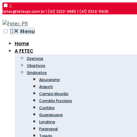
fetec@fetecpr.com.br | (41) 3322-9885 | (41) 3324-5636
✕
Menu
Home
A FETEC
Diretoria
Objetivos
Sindicatos
Apucarana
Arapoti
Campo Mourão
Cornélio Procópio
Curitiba
Guarapuava
Londrina
Paranavaí
Toledo