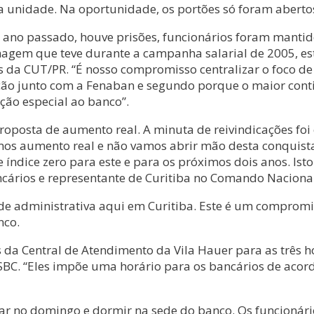
da unidade. Na oportunidade, os portões só foram aberto
 ano passado, houve prisões, funcionários foram manti
magem que teve durante a campanha salarial de 2005, e
s da CUT/PR. “É nosso compromisso centralizar o foco de
ção junto com a Fenaban e segundo porque o maior conti
ão especial ao banco”.
osta de aumento real. A minuta de reivindicações foi en
os aumento real e não vamos abrir mão desta conquista 
ndice zero para este e para os próximos dois anos. Isto
ancários e representante de Curitiba no Comando Naciona
ede administrativa aqui em Curitiba. Este é um comprom
nco.
da Central de Atendimento da Vila Hauer para as três ho
BC. “Eles impõe uma horário para os bancários de acord
ar no domingo e dormir na sede do banco. Os funcionári