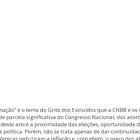
ormação” é o tema do Grito dos Excluídos que a CNBB e 
e parcela significativa do Congresso Nacional, dos acor
to deste ano é a proximidade das eleições, oportunidade 
política. Porém, não se trata apenas de dar continuidade
nômicas reduziram a inflação e, com efeito, o preço dos 