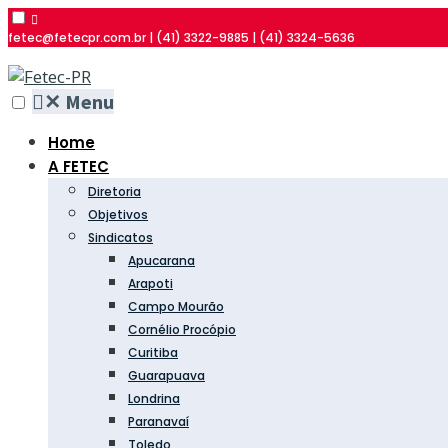
fetec@fetecpr.com.br | (41) 3322-9885 | (41) 3324-5636
✕
Menu
Home
A FETEC
Diretoria
Objetivos
Sindicatos
Apucarana
Arapoti
Campo Mourão
Cornélio Procópio
Curitiba
Guarapuava
Londrina
Paranavaí
Toledo