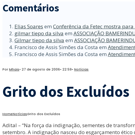
Comentários
Elias Soares
em
Conferência da Fetec mostra para 
gilmar tiepo da silva
em
ASSOCIAÇÃO BAMERINDU
Gilmar tiepo da silva
em
ASSOCIAÇÃO BAMERINDU
Francisco de Assis Simões da Costa
em
Atendiment
Francisco de Assis Simões da Costa
em
Atendiment
Por
Mhais
•
27 de agosto de 2006
•
22:59
•
Notícias
Grito dos Excluídos
Home
Notícias
Grito dos Excluídos
Adital – “Na força da indignação, sementes de transf
setembro. A indignação nasceu do esgarçamento ético d