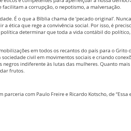
icos e competentes para aperfeiçoar a nossa democracia
ue facilitam a corrupção, o nepotismo, a malversação.
idade. É o que a Bíblia chama de ‘pecado original’. Nu
a ética que rege a convivência social. Por isso, é precis
política determinar que toda a vida contábil do polític
obilizações em todos os recantos do país para o Grito d
o a sociedade civil em movimentos sociais e criando cone
 negros indiferente às lutas das mulheres. Quanto mais f
dar frutos.
em parceria com Paulo Freire e Ricardo Kotscho, de “Essa e