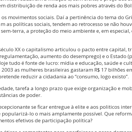
 distribuição de renda aos mais pobres através do Bol
: os movimentos sociais. Daí a pertinência do tema do Gri
m as políticas sociais, tendem ao retrocesso se não hou
as sem-terra, a proteção do meio ambiente e, em especi
ulo XX o capitalismo articulou o pacto entre capital, 
esregulamentação, aumento do desemprego) e o Estado (pri
e tudo é fonte de lucro: mídia e educação, saúde e cultu
 2003 as mulheres brasileiras gastaram R$ 17 bilhões e
etende reduzir a cidadania ao “consumo, logo existo”.
edade, tarefa a longo prazo que exige organização e mobi
stâncias de poder.
decepcionante se ficar entregue à elite e aos politicos i
 popularizá-lo o mais amplamente possível. Que reform
entos efetivos de participação política?