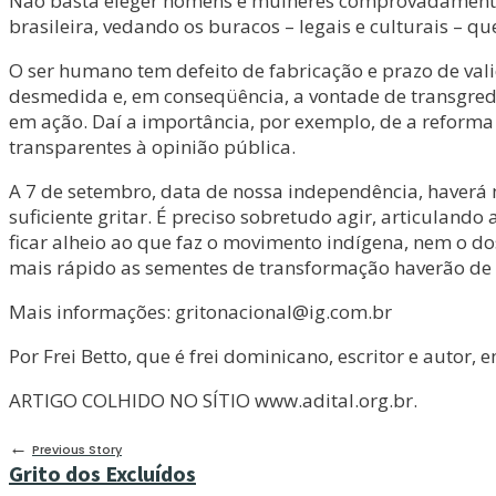
Não basta eleger homens e mulheres comprovadamente ét
brasileira, vedando os buracos – legais e culturais – q
O ser humano tem defeito de fabricação e prazo de val
desmedida e, em conseqüência, a vontade de transgredir 
em ação. Daí a importância, por exemplo, de a reforma 
transparentes à opinião pública.
A 7 de setembro, data de nossa independência, haverá m
suficiente gritar. É preciso sobretudo agir, articuland
ficar alheio ao que faz o movimento indígena, nem o dos
mais rápido as sementes de transformação haverão de 
Mais informações: gritonacional@ig.com.br
Por Frei Betto, que é frei dominicano, escritor e autor, 
ARTIGO COLHIDO NO SÍTIO www.adital.org.br.
←
Previous Story
Grito dos Excluídos