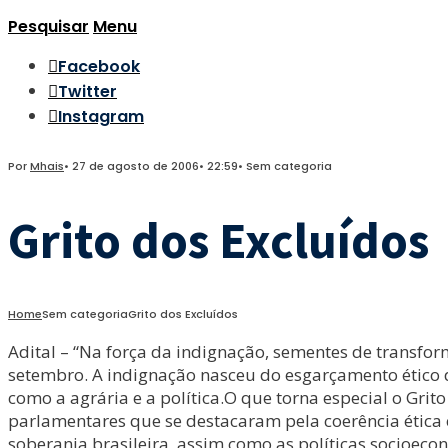
Pesquisar
Menu
Facebook
Twitter
Instagram
Por
Mhais
•
27 de agosto de 2006
•
22:59
•
Sem categoria
Grito dos Excluídos
Home
Sem categoria
Grito dos Excluídos
Adital – “Na força da indignação, sementes de transf
setembro. A indignação nasceu do esgarçamento ético d
como a agrária e a política.O que torna especial o Gri
parlamentares que se destacaram pela coerência ética e 
soberania brasileira, assim como as políticas socioeco