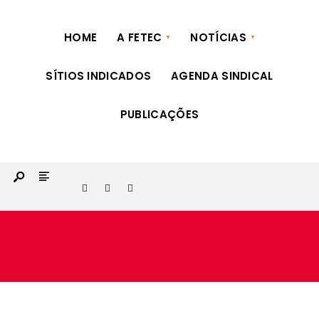
fetec@fetecpr.com.br | (41) 3322-9885 | (41) 3324-5636
HOME
A FETEC
NOTÍCIAS
SÍTIOS INDICADOS
AGENDA SINDICAL
PUBLICAÇÕES