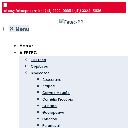
fetec@fetecpr.com.br | (41) 3322-9885 | (41) 3324-5636
✕
Menu
Home
A FETEC
Diretoria
Objetivos
Sindicatos
Apucarana
Arapoti
Campo Mourão
Cornélio Procópio
Curitiba
Guarapuava
Londrina
Paranavaí