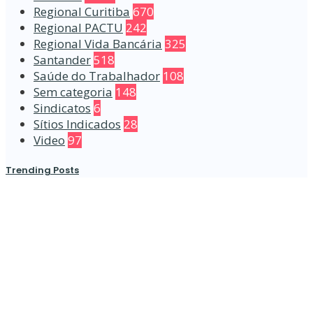
Regional Curitiba
670
Regional PACTU
242
Regional Vida Bancária
325
Santander
518
Saúde do Trabalhador
108
Sem categoria
148
Sindicatos
6
Sítios Indicados
28
Video
97
Trending Posts