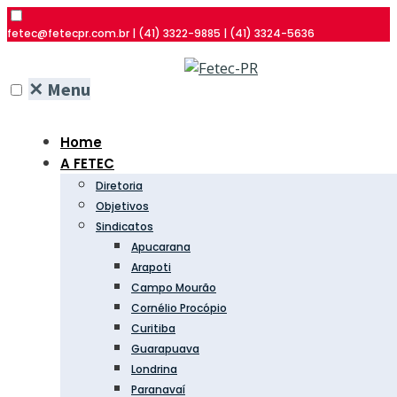
fetec@fetecpr.com.br | (41) 3322-9885 | (41) 3324-5636
✕
Menu
Home
A FETEC
Diretoria
Objetivos
Sindicatos
Apucarana
Arapoti
Campo Mourão
Cornélio Procópio
Curitiba
Guarapuava
Londrina
Paranavaí