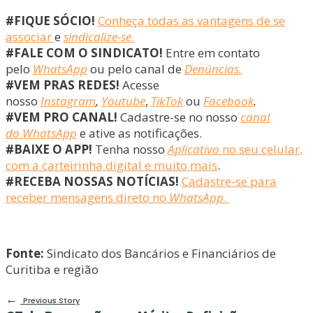
#FIQUE SÓCIO!
Conheça todas as vantagens de se
associar
e
sindicalize-se
.
#FALE COM O SINDICATO!
Entre em contato
pelo
WhatsApp
ou pelo canal de
Denúncias.
#VEM PRAS REDES!
Acesse
nosso
Instagram
,
Youtube
,
TikTok
ou
Facebook
.
#VEM PRO CANAL!
Cadastre-se no nosso
canal
do WhatsApp
e ative as notificações.
#BAIXE O APP!
Tenha nosso
Aplicativo
no seu celular,
com a carteirinha digital e muito mais
.
#RECEBA NOSSAS NOTÍCIAS!
Cadastre-se para
receber mensagens direto no
WhatsApp
.
Fonte:
Sindicato dos Bancários e Financiários de
Curitiba e região
←
Previous Story