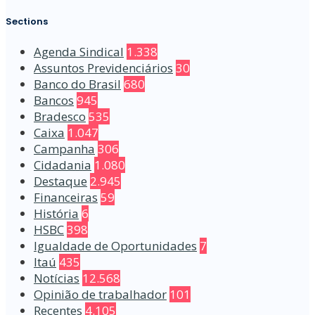
Sections
Agenda Sindical
1.338
Assuntos Previdenciários
30
Banco do Brasil
680
Bancos
945
Bradesco
535
Caixa
1.047
Campanha
306
Cidadania
1.080
Destaque
2.945
Financeiras
59
História
6
HSBC
398
Igualdade de Oportunidades
7
Itaú
435
Notícias
12.568
Opinião de trabalhador
101
Recentes
4.105