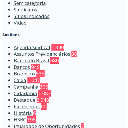
Sem categoria
Sindicatos
Sítios Indicados
Video
Sections
Agenda Sindical
1.340
Assuntos Previdenciários
30
Banco do Brasil
680
Bancos
946
Bradesco
535
Caixa
1.047
Campanha
308
Cidadania
1.083
Destaque
2.948
Financeiras
60
História
6
HSBC
398
Igualdade de Oportunidades
7