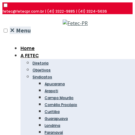
fetec@fetecpr.com.br | (41) 3322-9885 | (41) 3324-5636
✕
Menu
Home
A FETEC
Diretoria
Objetivos
Sindicatos
Apucarana
Arapoti
Campo Mourão
Cornélio Procópio
Curitiba
Guarapuava
Londrina
Paranavaí