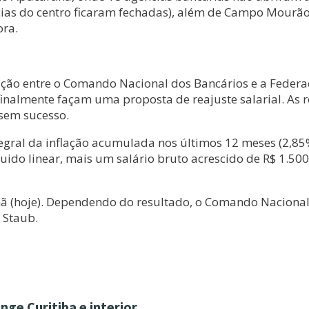
cias do centro ficaram fechadas), além de Campo Mourã
ora.
ação entre o Comando Nacional dos Bancários e a Feder
 finalmente façam uma proposta de reajuste salarial. As
 sem sucesso.
ntegral da inflação acumulada nos últimos 12 meses (2,8
quido linear, mais um salário bruto acrescido de R$ 1.500
(hoje). Dependendo do resultado, o Comando Nacional v
 Staub.
nge Curitiba e interior