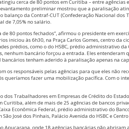
ingiu cerca de 80 pontos em Curitiba – entre agências e 
 levantamento preliminar mostrou que a paralisação ating
o balanço da Contraf-CUT (Confederação Nacional dos Tr
l de 7,05% no salário.
a de 80 pontos fechados”, afirmou o presidente em exercí
ios iniciou às 6h30, na Praça Carlos Gomes, centro da ci
ndes prédios, como o do HSBC, prédio administrativo da 
tos, nenhum bancário forçou a entrada. Eles entenderam q
l bancários tenham aderido à paralisação apenas na capi
os responsáveis pelas agências para que eles não recorr
s queríamos fazer uma mobilização pacífica. Com o inter
o dos Trabalhadores em Empresas de Crédito do Estado 
Curitiba, além de mais de 25 agências de bancos privad
aixa Econômica Federal, prédio administrativo do Banco 
 São José dos Pinhais, Palácio Avenida do HSBC e Centro
mo Apucarana, onde 18 agências bancárias não abriram a