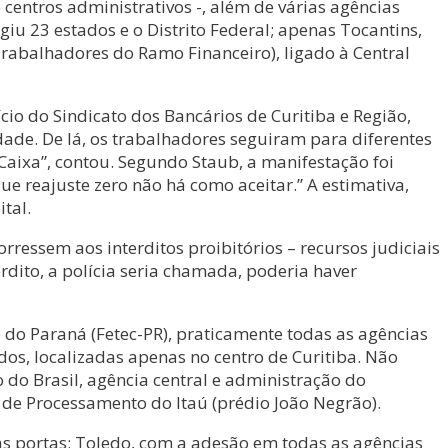
centros administrativos -, além de várias agências
iu 23 estados e o Distrito Federal; apenas Tocantins,
abalhadores do Ramo Financeiro), ligado à Central
cio do Sindicato dos Bancários de Curitiba e Região,
dade. De lá, os trabalhadores seguiram para diferentes
Caixa”, contou. Segundo Staub, a manifestação foi
ue reajuste zero não há como aceitar.” A estimativa,
tal.
essem aos interditos proibitórios – recursos judiciais
dito, a polícia seria chamada, poderia haver
do Paraná (Fetec-PR), praticamente todas as agências
os, localizadas apenas no centro de Curitiba. Não
do Brasil, agência central e administração do
 de Processamento do Itaú (prédio João Negrão).
s portas; Toledo, com a adesão em todas as agências