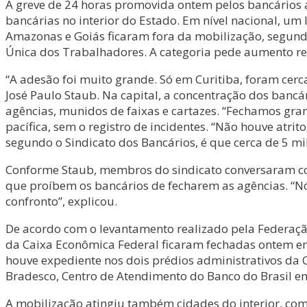
A greve de 24 horas promovida ontem pelos bancários at
bancárias no interior do Estado. Em nível nacional, um
Amazonas e Goiás ficaram fora da mobilização, segund
Única dos Trabalhadores. A categoria pede aumento rea
“A adesão foi muito grande. Só em Curitiba, foram cerc
José Paulo Staub. Na capital, a concentração dos bancár
agências, munidos de faixas e cartazes. “Fechamos gra
pacífica, sem o registro de incidentes. “Não houve atri
segundo o Sindicato dos Bancários, é que cerca de 5 mi
Conforme Staub, membros do sindicato conversaram com 
que proíbem os bancários de fecharem as agências. “Nó
confronto”, explicou.
De acordo com o levantamento realizado pela Federaçã
da Caixa Econômica Federal ficaram fechadas ontem em 
houve expediente nos dois prédios administrativos da C
Bradesco, Centro de Atendimento do Banco do Brasil em
A mobilização atingiu também cidades do interior, co