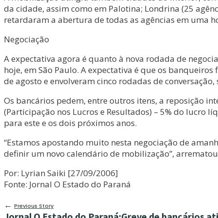
da cidade, assim como em Palotina; Londrina (25 agên
retardaram a abertura de todas as agências em uma h
Negociação
A expectativa agora é quanto à nova rodada de negoci
hoje, em São Paulo. A expectativa é que os banqueiros
de agosto e envolveram cinco rodadas de conversação,
Os bancários pedem, entre outros itens, a reposição i
(Participação nos Lucros e Resultados) – 5% do lucro lí
para este e os dois próximos anos.
“Estamos apostando muito nesta negociação de amanhã 
definir um novo calendário de mobilização”, arrematou
Por: Lyrian Saiki [27/09/2006]
Fonte: Jornal O Estado do Paraná
←
Previous Story
Jornal O Estado do Paraná:Greve de bancários ati