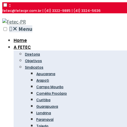
fetec@fetecpr.com.br | (41) 3322-9885 | (41) 3324-5636
✕
Menu
Home
A FETEC
Diretoria
Objetivos
Sindicatos
Apucarana
Arapoti
Campo Mourão
Cornélio Procópio
Curitiba
Guarapuava
Londrina
Paranavaí
Toledo