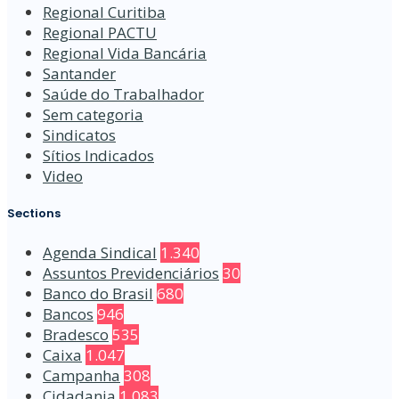
Regional Curitiba
Regional PACTU
Regional Vida Bancária
Santander
Saúde do Trabalhador
Sem categoria
Sindicatos
Sítios Indicados
Video
Sections
Agenda Sindical
1.340
Assuntos Previdenciários
30
Banco do Brasil
680
Bancos
946
Bradesco
535
Caixa
1.047
Campanha
308
Cidadania
1.083