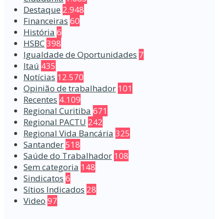
Destaque
2.948
Financeiras
60
História
6
HSBC
398
Igualdade de Oportunidades
7
Itaú
435
Notícias
12.570
Opinião de trabalhador
101
Recentes
4.109
Regional Curitiba
671
Regional PACTU
242
Regional Vida Bancária
325
Santander
518
Saúde do Trabalhador
108
Sem categoria
148
Sindicatos
6
Sítios Indicados
28
Video
97