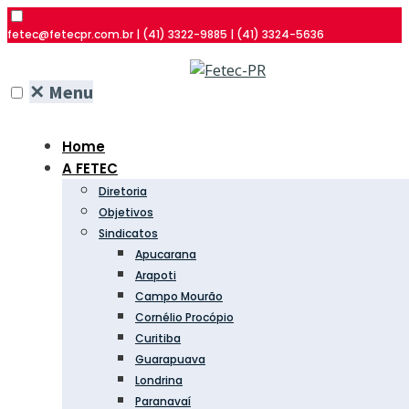
fetec@fetecpr.com.br | (41) 3322-9885 | (41) 3324-5636
✕
Menu
Home
A FETEC
Diretoria
Objetivos
Sindicatos
Apucarana
Arapoti
Campo Mourão
Cornélio Procópio
Curitiba
Guarapuava
Londrina
Paranavaí