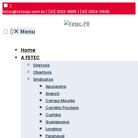
fetec@fetecpr.com.br | (41) 3322-9885 | (41) 3324-5636
✕
Menu
Home
A FETEC
Diretoria
Objetivos
Sindicatos
Apucarana
Arapoti
Campo Mourão
Cornélio Procópio
Curitiba
Guarapuava
Londrina
Paranavaí