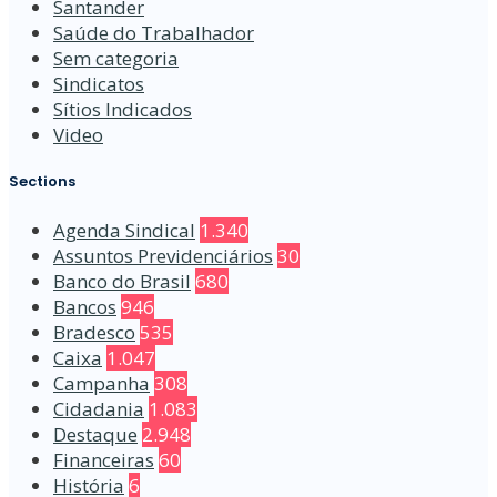
Santander
Saúde do Trabalhador
Sem categoria
Sindicatos
Sítios Indicados
Video
Sections
Agenda Sindical
1.340
Assuntos Previdenciários
30
Banco do Brasil
680
Bancos
946
Bradesco
535
Caixa
1.047
Campanha
308
Cidadania
1.083
Destaque
2.948
Financeiras
60
História
6