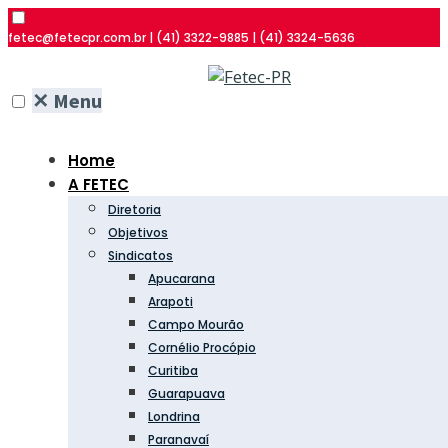
fetec@fetecpr.com.br | (41) 3322-9885 | (41) 3324-5636
✕
Menu
Home
A FETEC
Diretoria
Objetivos
Sindicatos
Apucarana
Arapoti
Campo Mourão
Cornélio Procópio
Curitiba
Guarapuava
Londrina
Paranavaí