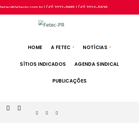
fetec@fetecpr.com.br | (41) 3322-9885 | (41) 3324-5636
HOME
A FETEC
NOTÍCIAS
SÍTIOS INDICADOS
AGENDA SINDICAL
PUBLICAÇÕES