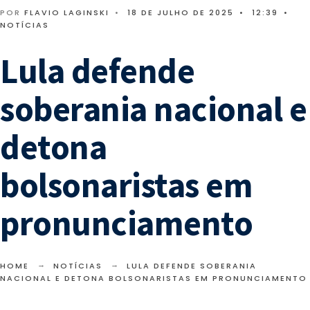
POR
FLAVIO LAGINSKI
•
18 DE JULHO DE 2025
•
12:39
•
NOTÍCIAS
Lula defende
soberania nacional e
detona
bolsonaristas em
pronunciamento
HOME
NOTÍCIAS
LULA DEFENDE SOBERANIA
NACIONAL E DETONA BOLSONARISTAS EM PRONUNCIAMENTO