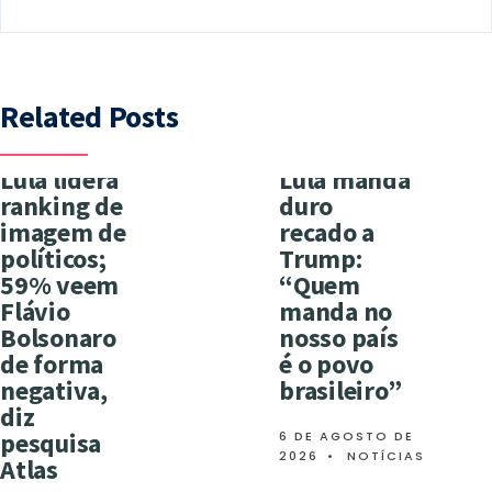
Related Posts
Lula lidera
Lula manda
ranking de
duro
imagem de
recado a
políticos;
Trump:
59% veem
“Quem
Flávio
manda no
Bolsonaro
nosso país
de forma
é o povo
negativa,
brasileiro”
diz
pesquisa
6 DE AGOSTO DE
2026
•
NOTÍCIAS
Atlas