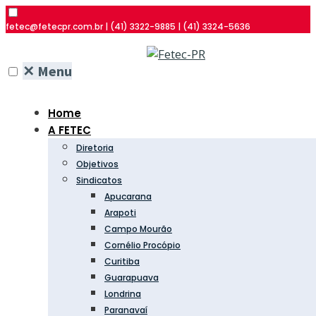
fetec@fetecpr.com.br | (41) 3322-9885 | (41) 3324-5636
✕
Menu
Home
A FETEC
Diretoria
Objetivos
Sindicatos
Apucarana
Arapoti
Campo Mourão
Cornélio Procópio
Curitiba
Guarapuava
Londrina
Paranavaí