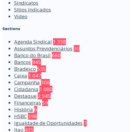
Sindicatos
Sítios Indicados
Video
Sections
Agenda Sindical
1.338
Assuntos Previdenciários
30
Banco do Brasil
680
Bancos
945
Bradesco
535
Caixa
1.047
Campanha
306
Cidadania
1.080
Destaque
2.945
Financeiras
59
História
6
HSBC
398
Igualdade de Oportunidades
7
Itaú
435