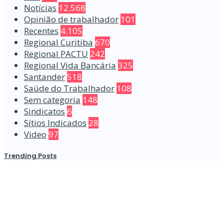
Notícias
12.568
Opinião de trabalhador
101
Recentes
4.105
Regional Curitiba
670
Regional PACTU
242
Regional Vida Bancária
325
Santander
518
Saúde do Trabalhador
108
Sem categoria
148
Sindicatos
6
Sítios Indicados
28
Video
97
Trending Posts