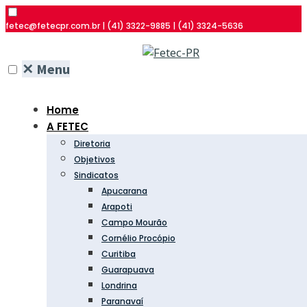
fetec@fetecpr.com.br | (41) 3322-9885 | (41) 3324-5636
✕
Menu
Home
A FETEC
Diretoria
Objetivos
Sindicatos
Apucarana
Arapoti
Campo Mourão
Cornélio Procópio
Curitiba
Guarapuava
Londrina
Paranavaí