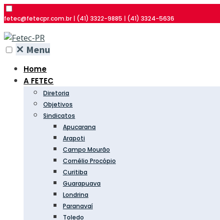
fetec@fetecpr.com.br | (41) 3322-9885 | (41) 3324-5636
✕
Menu
Home
A FETEC
Diretoria
Objetivos
Sindicatos
Apucarana
Arapoti
Campo Mourão
Cornélio Procópio
Curitiba
Guarapuava
Londrina
Paranavaí
Toledo