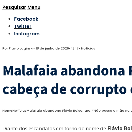
Pesquisar
Menu
Facebook
Twitter
Instagram
Por
Flavio Laginski
•
18 de junho de 2026
•
12:17
•
Notícias
Malafaia abandona 
cabeça de corrupto 
Home
Notícias
Malafaia abandona Flávio Bolsonaro: “Não passo a mão na c
Diante dos escândalos em torno do nome de
Flávio Bo