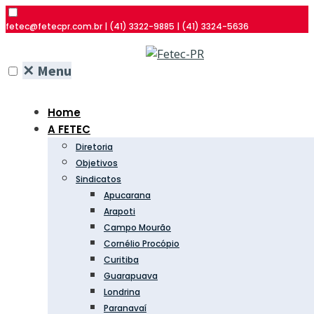
fetec@fetecpr.com.br | (41) 3322-9885 | (41) 3324-5636
✕
Menu
Home
A FETEC
Diretoria
Objetivos
Sindicatos
Apucarana
Arapoti
Campo Mourão
Cornélio Procópio
Curitiba
Guarapuava
Londrina
Paranavaí