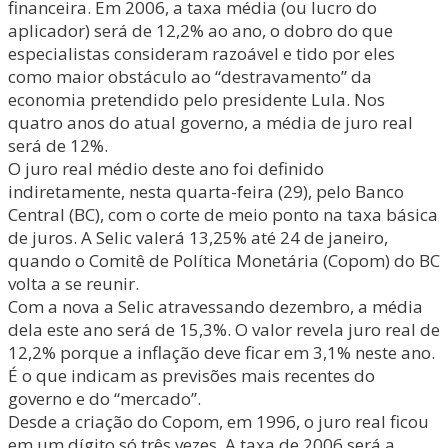
financeira. Em 2006, a taxa média (ou lucro do
aplicador) será de 12,2% ao ano, o dobro do que
especialistas consideram razoável e tido por eles
como maior obstáculo ao “destravamento” da
economia pretendido pelo presidente Lula. Nos
quatro anos do atual governo, a média de juro real
será de 12%.
O juro real médio deste ano foi definido
indiretamente, nesta quarta-feira (29), pelo Banco
Central (BC), com o corte de meio ponto na taxa básica
de juros. A Selic valerá 13,25% até 24 de janeiro,
quando o Comitê de Política Monetária (Copom) do BC
volta a se reunir.
Com a nova a Selic atravessando dezembro, a média
dela este ano será de 15,3%. O valor revela juro real de
12,2% porque a inflação deve ficar em 3,1% neste ano.
É o que indicam as previsões mais recentes do
governo e do “mercado”.
Desde a criação do Copom, em 1996, o juro real ficou
em um dígito só três vezes. A taxa de 2006 será a