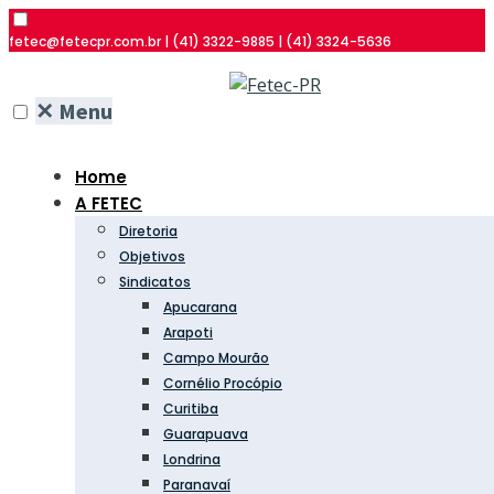
fetec@fetecpr.com.br | (41) 3322-9885 | (41) 3324-5636
✕
Menu
Home
A FETEC
Diretoria
Objetivos
Sindicatos
Apucarana
Arapoti
Campo Mourão
Cornélio Procópio
Curitiba
Guarapuava
Londrina
Paranavaí